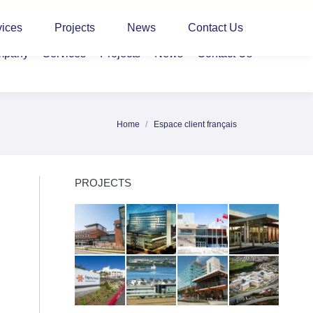
CLIENT LOGIN
vices
Projects
News
Contact Us
mpany
Services
Projects
News
Contact Us
Home
Espace client français
You are here:
PROJECTS