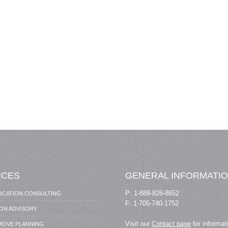
ICES
GENERAL INFORMATI
P: 1-888-826-8652
OCATION CONSULTING
F: 1-705-740-1752
ION ADVISORY
Visit our
Contact page
for informat
 MOVE PLANNING